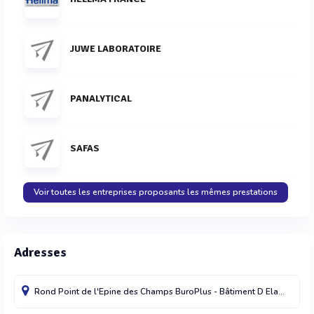
JUWE LABORATOIRE
PANALYTICAL
SAFAS
Voir toutes les entreprises proposants les mêmes prestations
Adresses
Rond Point de l'Epine des Champs BuroPlus - Bâtiment D
Elancourt
7