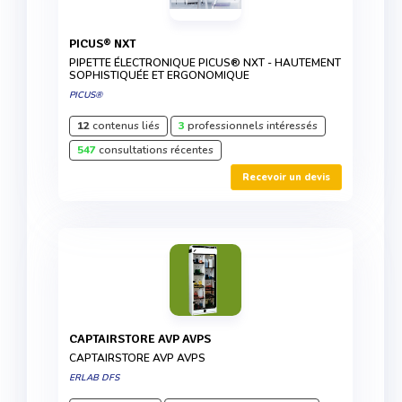
PICUS® NXT
PIPETTE ÉLECTRONIQUE PICUS® NXT - HAUTEMENT
SOPHISTIQUÉE ET ERGONOMIQUE
PICUS®
12
contenus liés
3
professionnels intéressés
547
consultations récentes
Recevoir un devis
CAPTAIRSTORE AVP AVPS
CAPTAIRSTORE AVP AVPS
ERLAB DFS