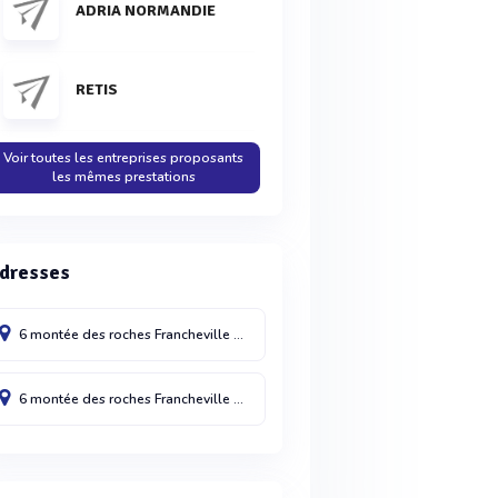
ADRIA NORMANDIE
RETIS
Voir toutes les entreprises proposants
les mêmes prestations
dresses
6 montée des roches
Francheville
69340
France
6 montée des roches
Francheville
69340
France