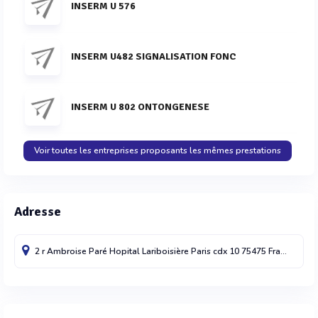
INSERM U 576
INSERM U482 SIGNALISATION FONC
INSERM U 802 ONTONGENESE
Voir toutes les entreprises proposants les mêmes prestations
Adresse
2 r Ambroise Paré Hopital Lariboisière
Paris cdx 10
75475
France