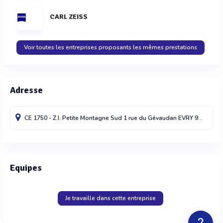
CARL ZEISS
Voir toutes les entreprises proposants les mêmes prestations
Adresse
CE 1750 - Z.I. Petite Montagne Sud 1 rue du Gévaudan
EVRY
91047
Fra
Equipes
Je travaille dans cette entreprise