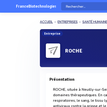
FranceBiotechnologies
ACCUEIL
ENTREPRISES
SANTÉ HUMAIN
Entreprise
ROCHE
Présentation
ROCHE, située à Neuilly-sur-Sei
domaines thérapeutiques. En can
respiratoires, le sang, le tissu 
antiviraux contre la grippe et l