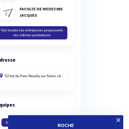
FACULTE DE MEDECINE
JACQUES
Voir toutes les entreprises proposants
les mêmes prestations
dresse
52 bd du Parc
Neuilly sur Seine cdx
92521
France
quipes
Je travaille dans cette entreprise
ROCHE