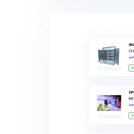
I
CH
HI
8
S
ME
HI
6