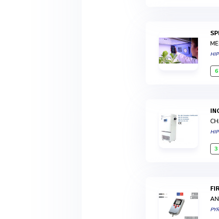
S
ME
HI
6
I
CH
HI
3
F
AN
PY