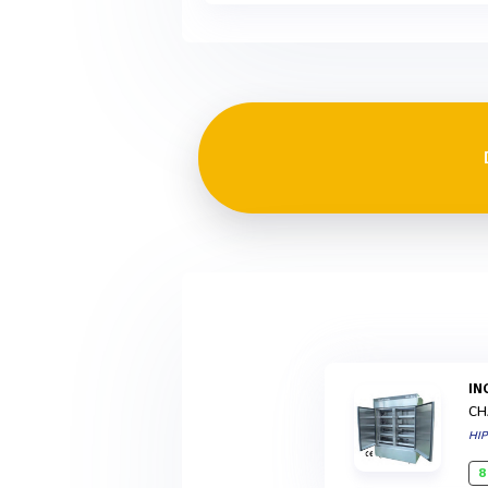
I
CH
HI
8