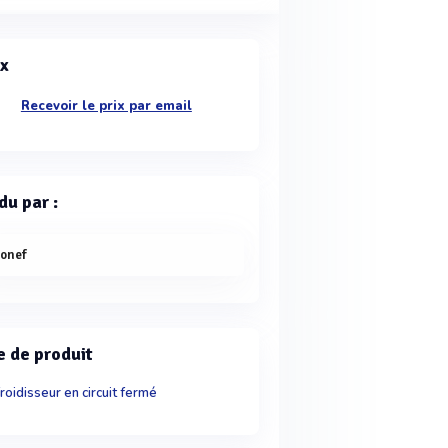
ix
Recevoir le prix par email
du par :
ionef
e de produit
roidisseur en circuit fermé