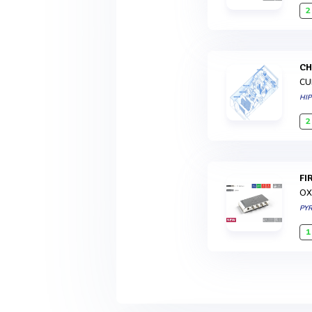
2
C
CU
HI
2
F
OX
PY
1