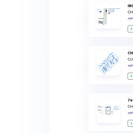
I
CH
HI
3
C
CU
HI
2
7
CH
HI
1