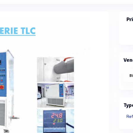
Pr
Ven
B
Typ
Ref