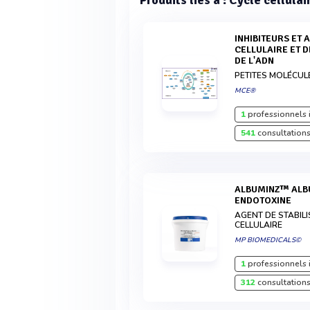
Produits liés à : Cycle cellulai
INHIBITEURS ET AGONISTES DU CYCLE
CELLULAIRE ET 
DE L'ADN
PETITES MOLÉCUL
MCE®
1
professionnels 
541
consultations
ALBUMINZ™ ALBUMINE BOVINE FAIBLE
ENDOTOXINE
AGENT DE STABILI
CELLULAIRE
MP BIOMEDICALS©
1
professionnels 
312
consultations