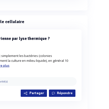
le cellulaire
rienne par lyse thermique ?
 simplement les bactéries (colonies
ent la culture en milieu liquide), en général 10
re plus
vité(s)
Partager
Répondre