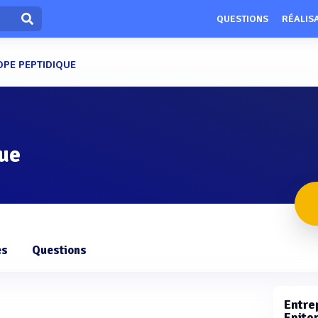
QUESTIONS
RÉALIS
OPE PEPTIDIQUE
que
es
Questions
Entrep
Epito