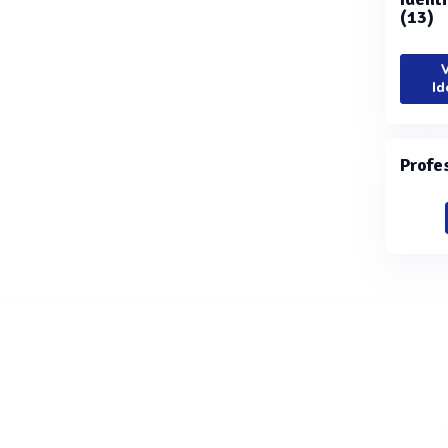
(13)
V
Id
Profe