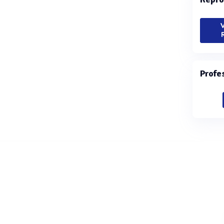
V
Profe