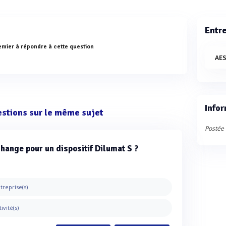
Entr
emier à répondre à cette question
AE
Infor
estions sur le même sujet
Postée 
hange pour un dispositif Dilumat S ?
treprise(s)
tivité(s)