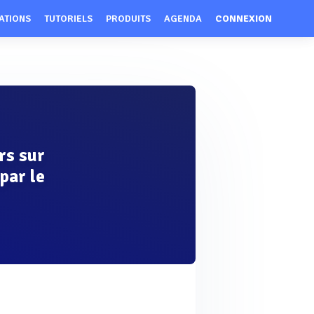
ATIONS
TUTORIELS
PRODUITS
AGENDA
CONNEXION
.
ers sur
par le