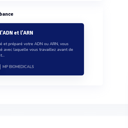
rbance
l'ADN et l'ARN
lé et préparé votre ADN ou ARN, vous
é avec laquelle vous travaillez avant de
...
MP BIOMEDICALS