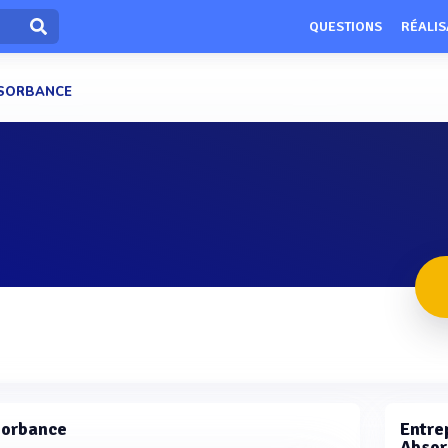
QUESTIONS
RÉALIS
SORBANCE
sorbance
Entrep
Absor