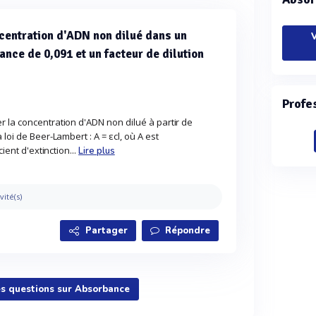
entration d'ADN non dilué dans un
V
ance de 0,091 et un facteur de dilution
Profe
 la concentration d'ADN non dilué à partir de
loi de Beer-Lambert : A = εcl, où A est
cient d'extinction...
Lire plus
vité(s)
Partager
Répondre
es questions sur Absorbance