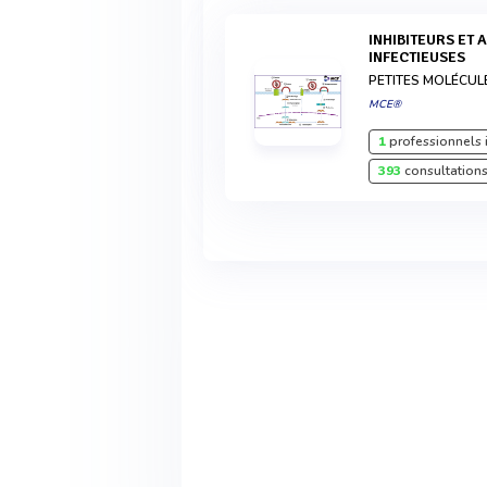
INHIBITEURS ET AGONISTES DES VOIES ANTI-
INFECTIEUSES
PETITES MOLÉCUL
MCE®
1
professionnels 
393
consultations