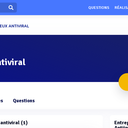
QUESTIONS
RÉALIS
IEUX ANTIVIRAL
tiviral
es
Questions
 antiviral (1)
Entrep
Antiin