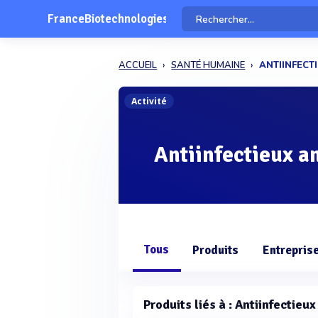
FranceBiotechnologies
ACCUEIL
SANTÉ HUMAINE
ANTIINFECT
Activité
Antiinfectieux an
Tous
Produits
Entrepris
Produits liés à : Antiinfectieux