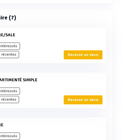
ire (7)
RE/SALE
intéressés
 récentes
Recevoir un devis
PARTIMENTÉ SIMPLE
intéressés
 récentes
Recevoir un devis
RE
intéressés