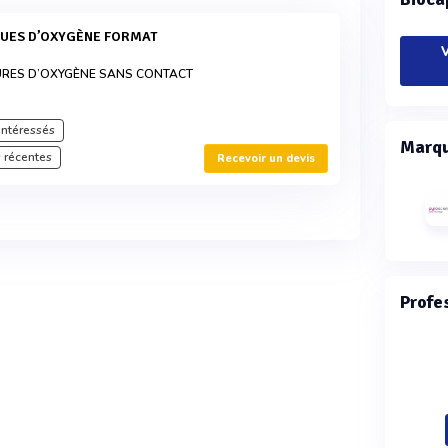
V
URES D’OXYGÈNE SANS CONTACT
intéressés
Marqu
 récentes
Recevoir un devis
Profe