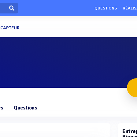
QUESTIONS
RÉALIS
OCAPTEUR
es
Questions
)
Entrep
Bioca