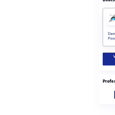
Dema
Pose
V
Profe