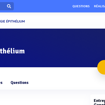
QUESTIONS
RÉALIS
IE ÉPITHÉLIUM
ithélium
es
Questions
Entrep
Cancé