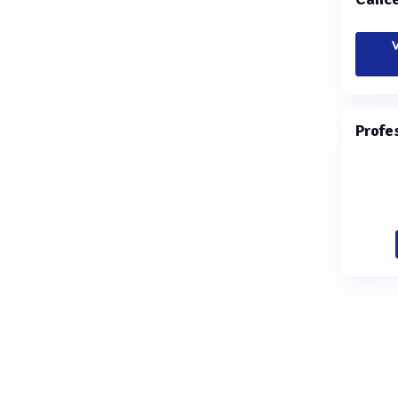
V
Profe