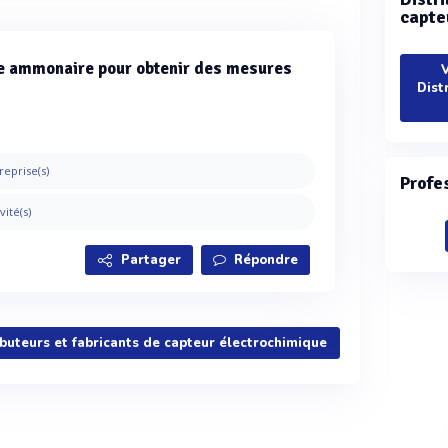
capte
e ammonaire pour obtenir des mesures
V
Dist
reprise(s)
Profe
vité(s)
Partager
Répondre
ributeurs et fabricants de capteur électrochimique