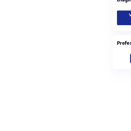
V
Profe