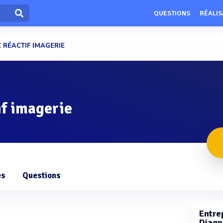
QUESTIONS
RÉALIS
 RÉACTIF IMAGERIE
if imagerie
es
Questions
Entrep
Diagno