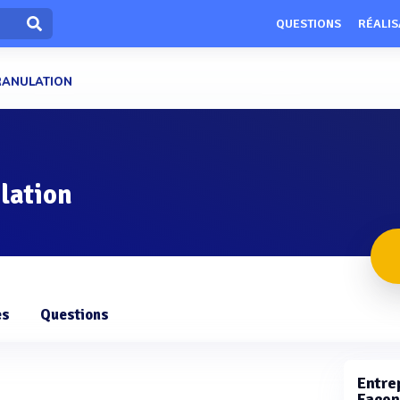
QUESTIONS
RÉALIS
RANULATION
lation
es
Questions
Entrep
Façon