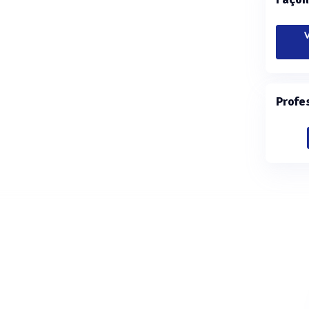
V
Profe