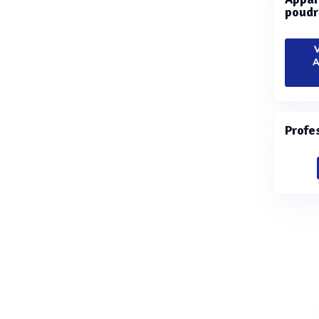
poudr
V
A
Profe