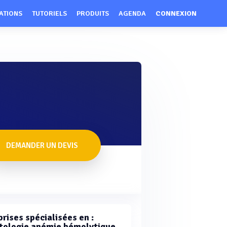
ATIONS
TUTORIELS
PRODUITS
AGENDA
CONNEXION
DEMANDER UN DEVIS
rises spécialisées en :
ologie anémie hémolytique