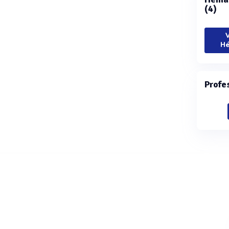
(4)
V
Hé
Profe