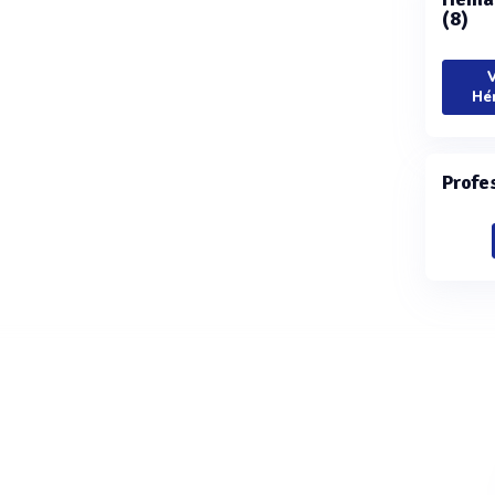
(8)
V
Hé
Profe