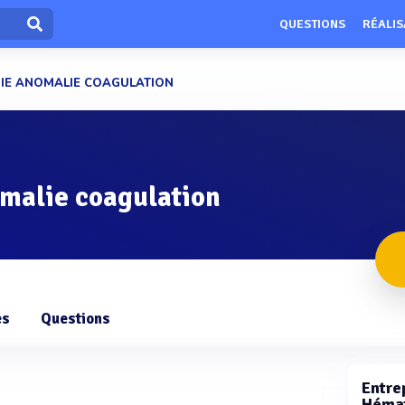
QUESTIONS
RÉALIS
IE ANOMALIE COAGULATION
malie coagulation
es
Questions
Entrep
Hémat