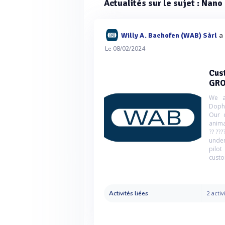
Actualités sur le sujet : Nan
a 
Willy A. Bachofen (WAB) Sàrl
Le 08/02/2024
Cus
GR
We a
Dopha
Our c
anima
?? ???
under
pilot
custo
Activités liées
2 activ