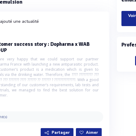
o emulsion
Voi
ajouté une actualité
tomer success story : Dopharma x WAB
Profe
OUP
re very happy that we could support our partner
rma France with launching a new antiparasitic product.
ustomer’s product is a medication which is given to
ls via the drinking water. Therefore, the ???? ????????? ???
?? ??? ??????? ???? ?????? ?? ?????? ? ??????????????. With a good
standing of our customer’s requirements, lab tests and
 trials, we managed to find the best solution for our
mer.
ité(s)
Partager
Aimer