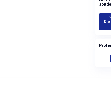
sonde
V
Dist
Profe