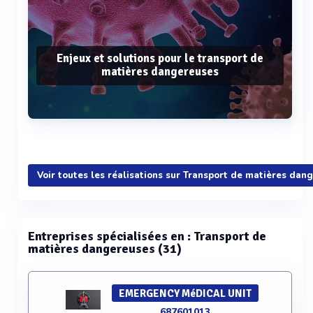
Enjeux et solutions pour le transport de
matières dangereuses
Voir plus
Voir toutes les réalisations sur Transport de matières dan
Entreprises spécialisées en : Transport de
matières dangereuses (31)
EMERGENCY MéDICAL UNIT
687601013