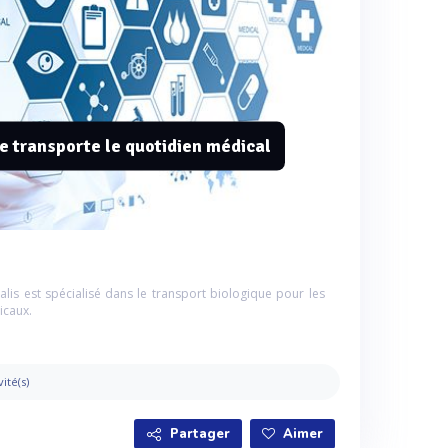
e transporte le quotidien médical
lis est spécialisé dans le transport biologique pour les
icaux.
vité(s)
Partager
Aimer