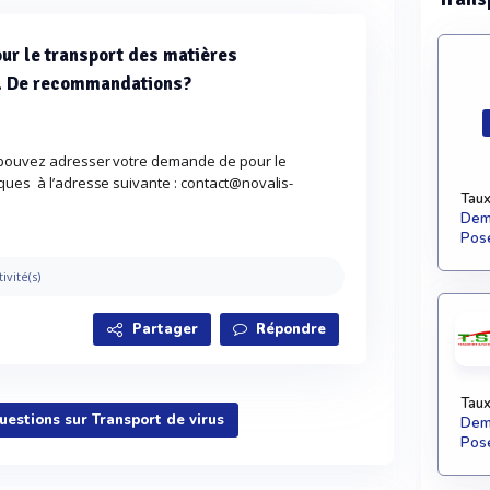
our le transport des matières
A. De recommandations?
 pouvez adresser votre demande de pour le
ques à l’adresse suivante : contact@novalis-
Taux
Dema
Pose
tivité(s)
Partager
Répondre
Taux
questions sur Transport de virus
Dema
Pose