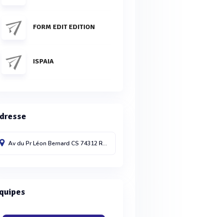
FORM EDIT EDITION
ISPAIA
dresse
Av du Pr Léon Bernard CS 74312
Rennes cdx
35043
France
quipes