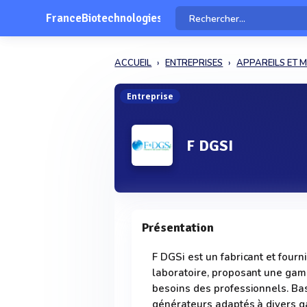
FranceBiotechnologies
ACCUEIL
ENTREPRISES
APPAREILS ET M
Entreprise
F DGSI
Présentation
F DGSi est un fabricant et four
laboratoire, proposant une ga
besoins des professionnels. Basé
générateurs adaptés à divers gaz,