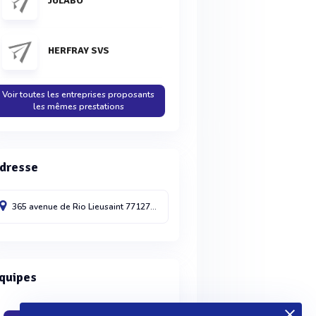
JULABO
HERFRAY SVS
Voir toutes les entreprises proposants
les mêmes prestations
dresse
365 avenue de Rio
Lieusaint
77127
France
quipes