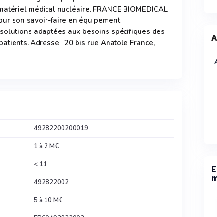
 matériel médical nucléaire. FRANCE BIOMEDICAL
r son savoir-faire en équipement
 solutions adaptées aux besoins spécifiques des
A
patients. Adresse : 20 bis rue Anatole France,
49282200200019
1 à 2 M€
< 11
E
m
492822002
5 à 10 M€