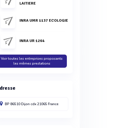
LAITIERE
INRA UMR 1137 ECOLOGIE
INRA UR 1264
Voir toutes les entreprises proposants
les mêmes prestations
dresse
BP 86510
Dijon cdx
21065
France