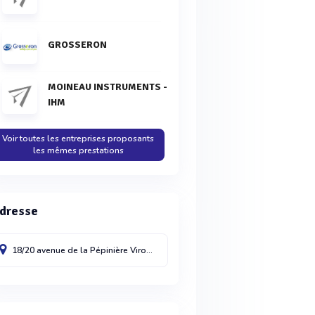
GROSSERON
MOINEAU INSTRUMENTS -
IHM
Voir toutes les entreprises proposants
les mêmes prestations
dresse
18/20 avenue de la Pépinière
Viroflay Cedex
78220
France