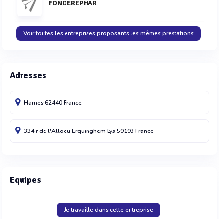
FONDEREPHAR
Voir toutes les entreprises proposants les mêmes prestations
Adresses
Harnes
62440
France
334 r de l'Alloeu
Erquinghem Lys
59193
France
Equipes
Je travaille dans cette entreprise