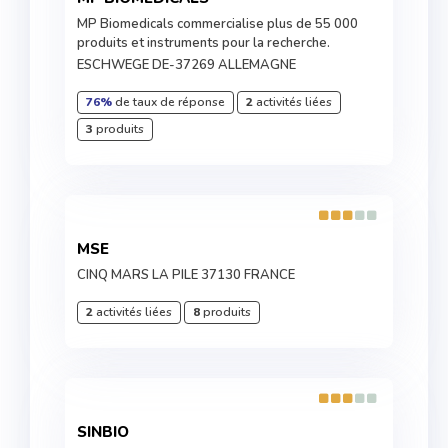
MP Biomedicals commercialise plus de 55 000
produits et instruments pour la recherche.
ESCHWEGE DE-37269 ALLEMAGNE
76%
de taux de réponse
2
activités liées
3
produits
MSE
CINQ MARS LA PILE 37130 FRANCE
2
activités liées
8
produits
SINBIO