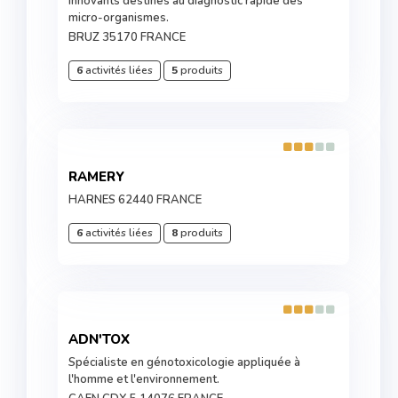
innovants destinés au diagnostic rapide des
micro-organismes.
BRUZ 35170 FRANCE
6
activités liées
5
produits
RAMERY
HARNES 62440 FRANCE
6
activités liées
8
produits
ADN'TOX
Spécialiste en génotoxicologie appliquée à
l'homme et l'environnement.