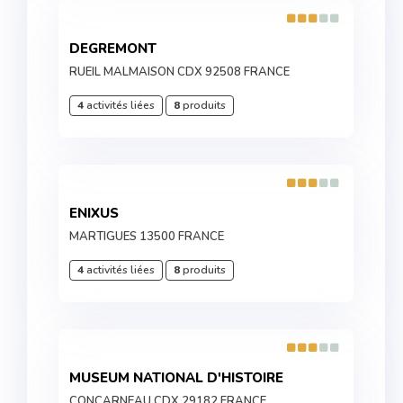
DEGREMONT
RUEIL MALMAISON CDX 92508 FRANCE
4
activités liées
8
produits
ENIXUS
MARTIGUES 13500 FRANCE
4
activités liées
8
produits
MUSEUM NATIONAL D'HISTOIRE
CONCARNEAU CDX 29182 FRANCE