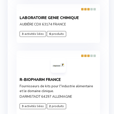
LABORATOIRE GENIE CHIMIQUE
AUBIÈRE CDX 63174 FRANCE
3
activités liées
6
produits
R-BIOPHARM FRANCE
Fournisseurs de kits pour l''industrie alimentaire
et le domaine clinique.
DARMSTADT 64297 ALLEMAGNE
3
activités liées
2
produits