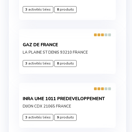
3
activités liées
8
produits
GAZ DE FRANCE
LA PLAINE ST DENIS 93210 FRANCE
3
activités liées
8
produits
INRA UME 1011 PREDEVELOPPEMENT
DIJON CDX 21065 FRANCE
3
activités liées
9
produits