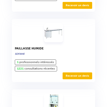
Recevoir un devis
PAILLASSE HUMIDE
SOFAME
1
professionnels intéressés
1221
consultations récentes
Recevoir un devis