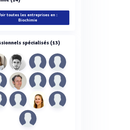
oir toutes les entreprises en :
Biochimie
ssionnels spécialisés (13)