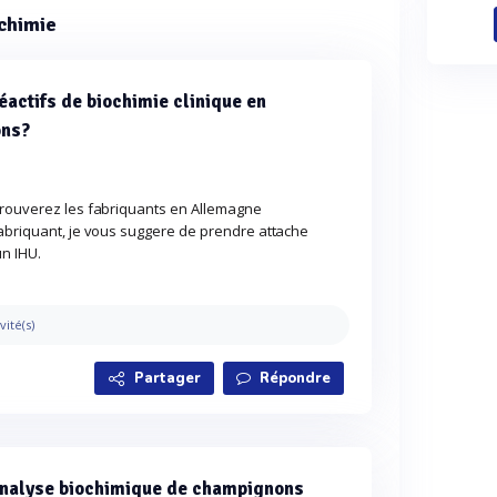
ochimie
éactifs de biochimie clinique en
ons?
trouverez les fabriquants en Allemagne
fabriquant, je vous suggere de prendre attache
un IHU.
vité(s)
Partager
Répondre
 analyse biochimique de champignons