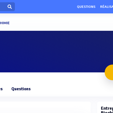
QUESTIONS
RÉALIS
HIMIE
es
Questions
Entrep
Bioch