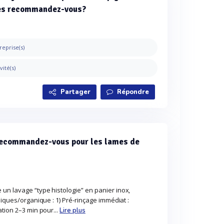
des recommandez-vous?
reprise(s)
vité(s)
Partager
Répondre
recommandez-vous pour les lames de
un lavage “type histologie” en panier inox,
niques/organique : 1) Pré-rinçage immédiat :
ation 2–3 min pour...
Lire plus