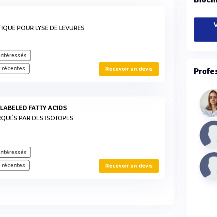
V
IQUE POUR LYSE DE LEVURES
intéressés
 récentes
Recevoir un devis
Profe
-LABELED FATTY ACIDS
RQUÉS PAR DES ISOTOPES
intéressés
 récentes
Recevoir un devis