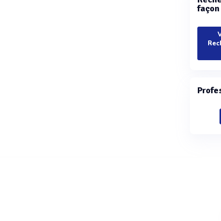
façon
V
Rec
Profe