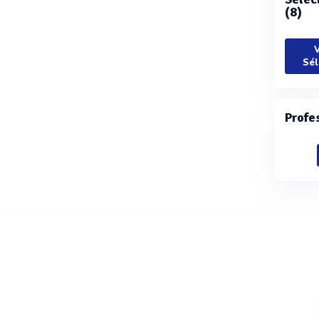
(8)
V
Sél
Profe