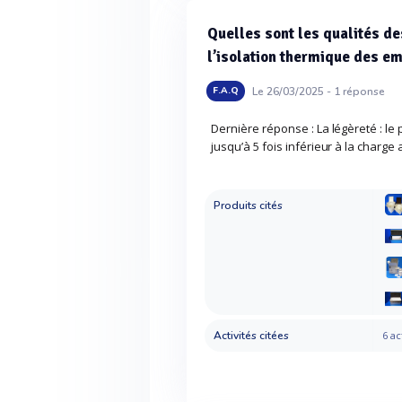
Quelles sont les qualités d
l’isolation thermique des e
Le 26/03/2025 -
1
réponse
F.A.Q
Dernière réponse : La légèreté : l
jusqu’à 5 fois inférieur à la charge
Produits cités
Activités citées
6 ac