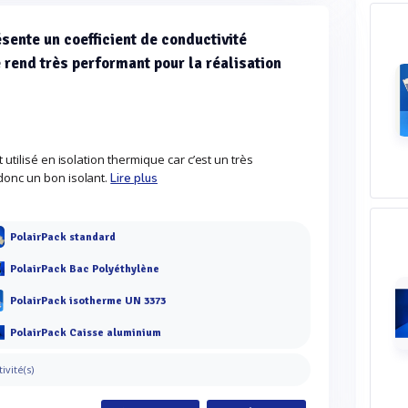
sente un coefficient de conductivité
e rend très performant pour la réalisation
 utilisé en isolation thermique car c’est un très
donc un bon isolant.
Lire plus
PolairPack standard
PolairPack Bac Polyéthylène
PolairPack isotherme UN 3373
PolairPack Caisse aluminium
tivité(s)