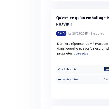
Qu’est-ce qu’un emballage i
PU/VIP ?
Le 26/03/2025 -
1
réponse
F.A.Q
Dernière réponse : Le VIP (Vacuum 
dans lequel le gaz ou l’air est remp
propriétés...
Lire plus
Produits cités
Activités citées
5 ac