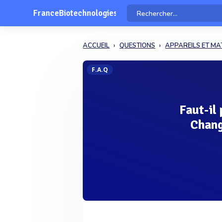
FranceBiotechnologies
ACCUEIL
QUESTIONS
APPAREILS ET MA
F.A.Q
Faut-il
Chang