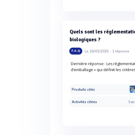
Quels sont les réglementati
biologiques ?
Le 26/03/2025 -
1
réponse
F.A.Q
Dernière réponse : Les réglementat
d’emballage » qui définit les critères
Produits cités
Activités citées
5 ac