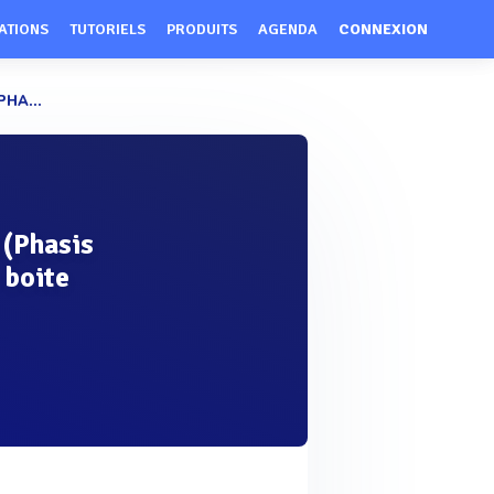
ATIONS
TUTORIELS
PRODUITS
AGENDA
CONNEXION
HA...
 (Phasis
 boite