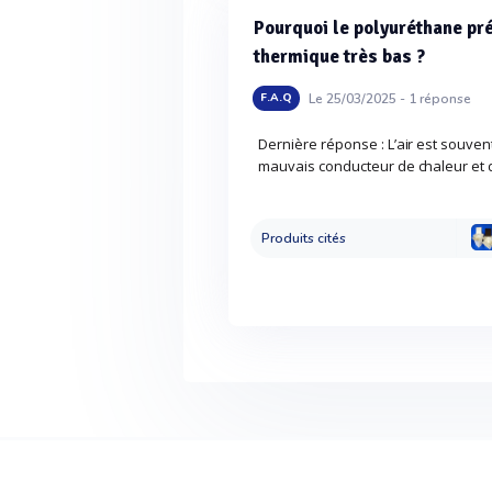
Pourquoi le polyuréthane pré
thermique très bas ?
Le 25/03/2025 -
1
réponse
F.A.Q
Dernière réponse : L’air est souvent
mauvais conducteur de chaleur et 
Produits cités