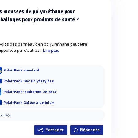
es mousses de polyuréthane pour
mballages pour produits de santé ?
e poids des panneaux en polyuréthane peut être
 apportée par d’autres...
Lire plus
PolairPack standard
PolairPack Bac Polyéthylène
PolairPack isotherme UN 3373
PolairPack Caisse aluminium
tivité(s)
Partager
Répondre