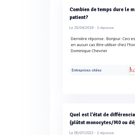
Combien de temps dure le m
patient?
Le 25/04/2019 -
1
réponse
Dernière réponse : Bonjour. Ceci es
en aucun cas être utiliser chez l'h
Dominique Chevrier
Entreprises citées
Quel est l'état de différenc
(plûtot monocytes/M0 ou dé
Le 05/07/2023 -
1
réponse