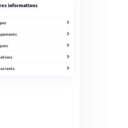
res informations
pes
upements
ques
liations
urrents