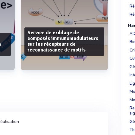
Réa
Ré
Hau
Service de criblage de
AD
composés immunomodulateurs
Bi
n
sur les récepteurs de
reconnaissance de motifs
Cr
Cul
Gè
Int
Lig
Mi
Voir plus
Mo
Re
sig
éalisation
Gè
Thé