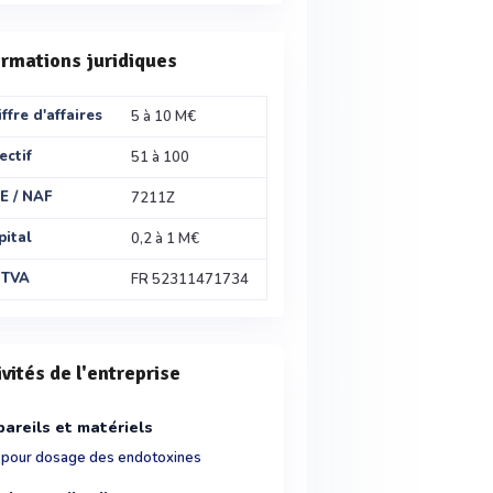
ormations juridiques
ffre d'affaires
5 à 10 M€
ectif
51 à 100
E / NAF
7211Z
pital
0,2 à 1 M€
 TVA
FR 52311471734
ivités de l'entreprise
areils et matériels
t pour dosage des endotoxines