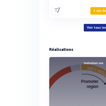
1 clic D
Voir tous l
Réalisations
InvivoGen sas