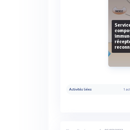
Servic
compo
immuno
récept
reconn
Activités liées
1 act