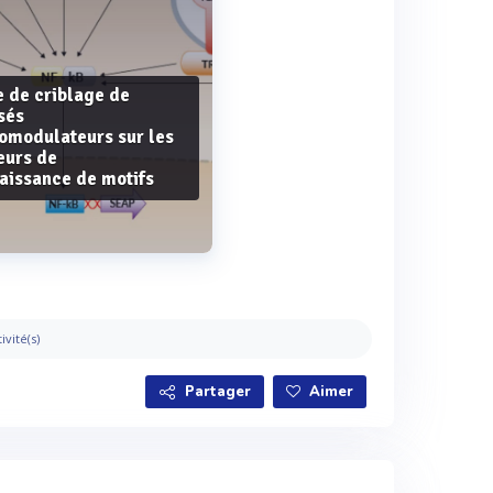
e de criblage de
sés
modulateurs sur les
eurs de
aissance de motifs
Voir plus
ivité(s)
Partager
Aimer