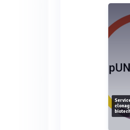
Servic
clonag
biotec