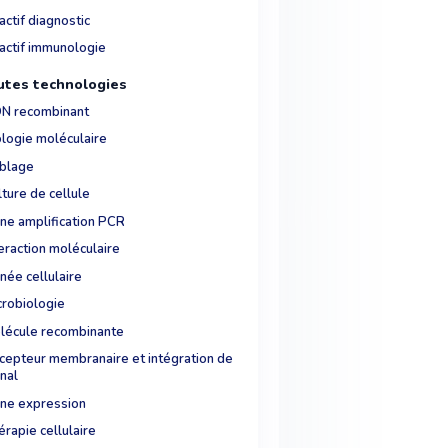
ctif diagnostic
actif immunologie
tes technologies
N recombinant
ologie moléculaire
iblage
ture de cellule
ne amplification PCR
eraction moléculaire
née cellulaire
crobiologie
lécule recombinante
cepteur membranaire et intégration de
nal
ne expression
rapie cellulaire