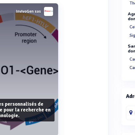
Th
InvivoGen sas
Agr
dom
Ce
Sig
San
dom
Ca
Ca
Adr
es personnalisés de
e pour la recherche en
hnologie.