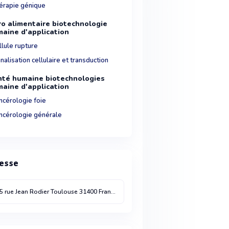
érapie génique
o alimentaire biotechnologie
aine d'application
llule rupture
nalisation cellulaire et transduction
té humaine biotechnologies
aine d'application
ncérologie foie
ncérologie générale
esse
5 rue Jean Rodier
Toulouse
31400
France