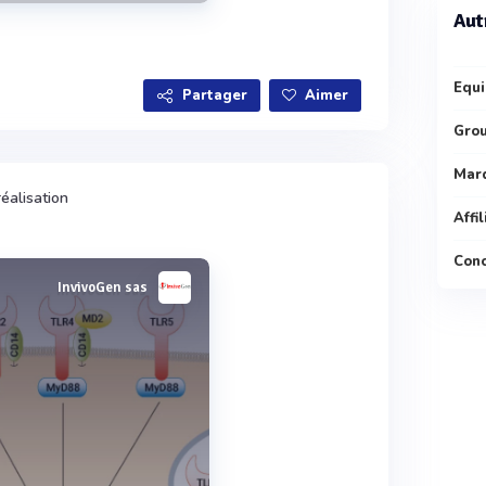
Aut
Voir plus
Equi
Partager
Aimer
Gro
Mar
éalisation
Affi
Conc
InvivoGen sas