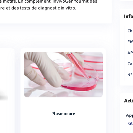
 motifs. En complément, InvivoGen fournit des
re et des tests de diagnostic in vitro.
Inf
Chi
Eff
AP
Ca
N°
Act
Plasmocure
App
Ki