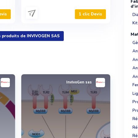
Fab
d'i
evis
1 clic Devis
Dia
Kit
Mat
es produits de INVIVOGEN SAS
Gè
An
An
An
An
InvivoGen sas
Fe
Li
Pro
Pro
Réa
Réa
Réa