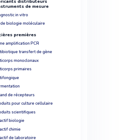
ricants distributeurs
nstruments de mesure
gnostic in vitro
 de biologie moléculaire
ières premières
ne amplification PCR
tibiotique transfert de gène
ticorps monoclonaux
ticorps primaires
tifongique
rmentation
gand de récepteurs
duits pour culture cellulaire
duits scientifiques
ctif biologie
ctif chimie
ctif de laboratoire