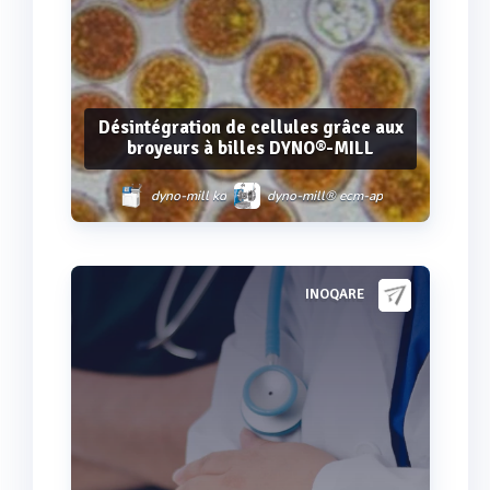
Désintégration de cellules grâce aux
broyeurs à billes DYNO®-MILL
dyno-mill kd
dyno-mill® ecm-ap
dyno-mill ml
dyno®-mill ubm
INOQARE
Voir plus