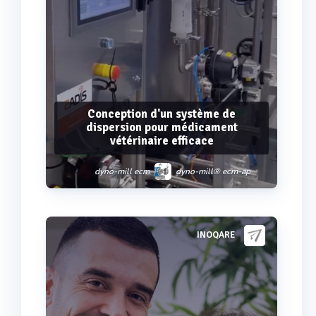
Conception d'un système de
dispersion pour médicament
vétérinaire efficace
dyno-mill ecm
dyno-mill® ecm-ap
dyno-mill ecm-ap 05
INOQARE
Voir plus