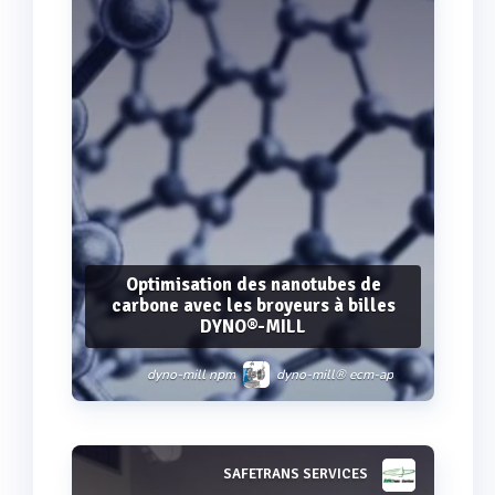
Optimisation des nanotubes de
carbone avec les broyeurs à billes
DYNO®-MILL
dyno-mill npm
dyno-mill® ecm-ap
dyno-mill ecm-ap 05
SAFETRANS SERVICES
Voir plus