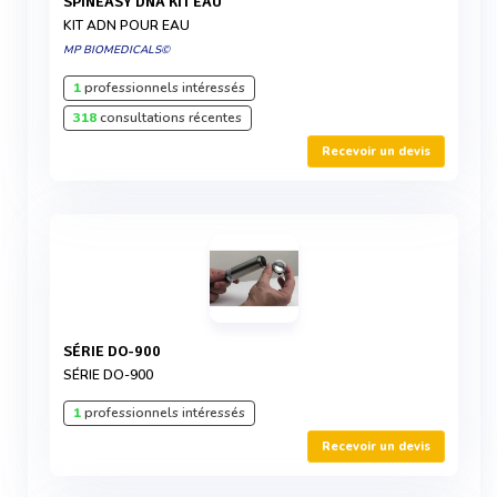
SPINEASY DNA KIT EAU
KIT ADN POUR EAU
MP BIOMEDICALS©
1
professionnels intéressés
318
consultations récentes
Recevoir un devis
SÉRIE DO-900
SÉRIE DO-900
1
professionnels intéressés
Recevoir un devis