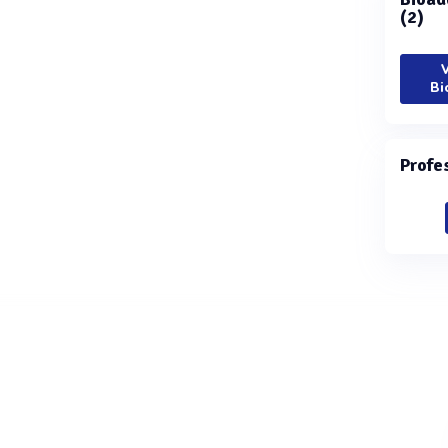
(2)
V
Bi
Profe