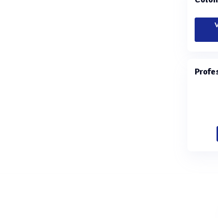
V
Profe