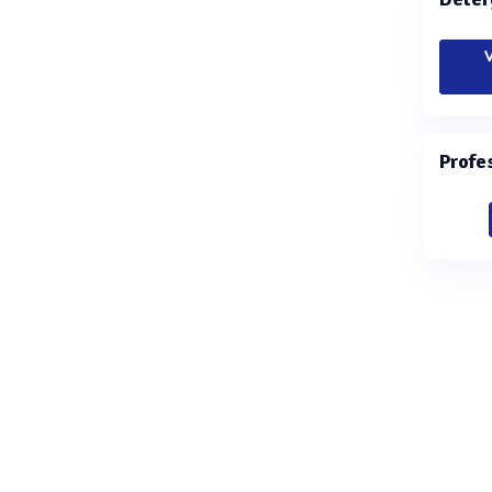
V
Profe