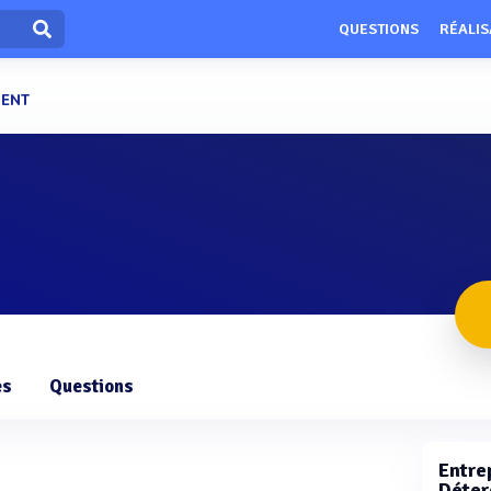
QUESTIONS
RÉALIS
GENT
es
Questions
Entrep
Déter