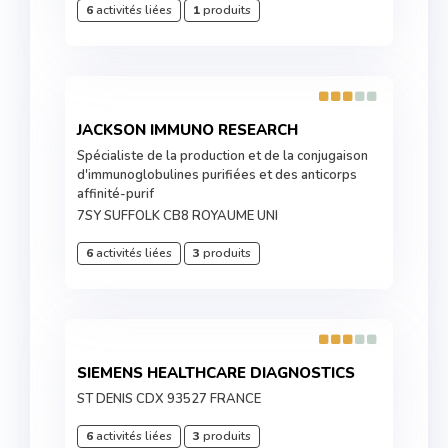
6
activités liées
1
produits
JACKSON IMMUNO RESEARCH
Spécialiste de la production et de la conjugaison
d'immunoglobulines purifiées et des anticorps
affinité-purif
7SY SUFFOLK CB8 ROYAUME UNI
6
activités liées
3
produits
SIEMENS HEALTHCARE DIAGNOSTICS
ST DENIS CDX 93527 FRANCE
6
activités liées
3
produits