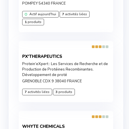
POMPEY 54340 FRANCE
Actif aujourd'hui
7
activités liées
1
produits
PX'THERAPEUTICS
Protein’eXpert : Les Services de Recherche et de
Production de Protéines Recombinantes.
Développement de proté
GRENOBLE CDX 9 38040 FRANCE
7
activités liées
3
produits
WHYTE CHEMICALS