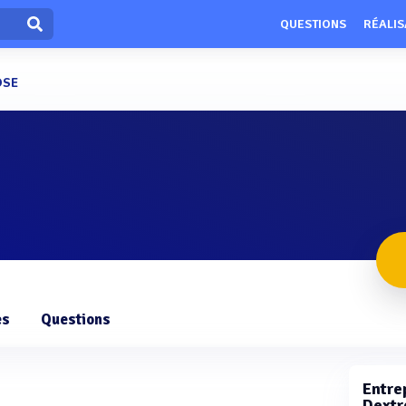
QUESTIONS
RÉALIS
OSE
es
Questions
Entrep
Dextr