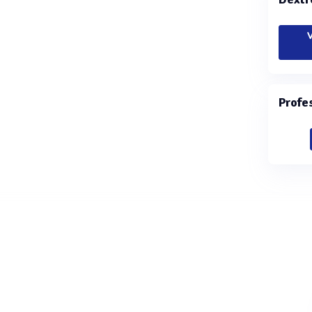
V
Profe