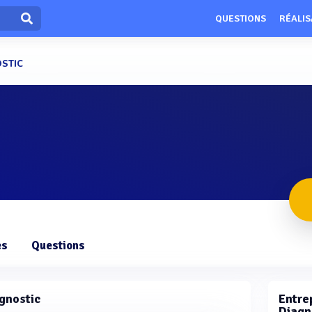
QUESTIONS
RÉALIS
STIC
es
Questions
gnostic
Entrep
Diagn