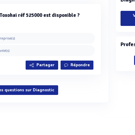
t Toxohai réf 525000 est disponible ?
V
reprise(s)
Profe
vité(s)
Partager
Répondre
les questions sur Diagnostic